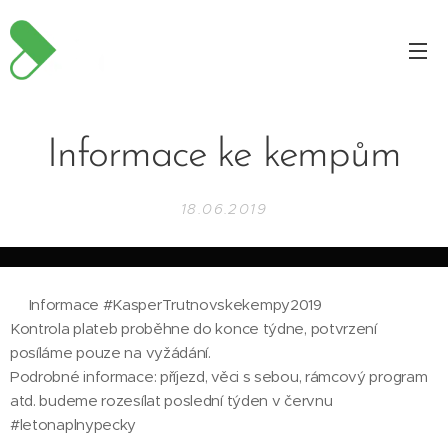
Informace ke kempům
18.06.2019
‼️Informace #KasperTrutnovskekempy2019
Kontrola plateb proběhne do konce týdne, potvrzení
posíláme pouze na vyžádání.
Podrobné informace: příjezd, věci s sebou, rámcový program
atd. budeme rozesílat poslední týden v červnu
#letonaplnypecky 🙏👏🤩