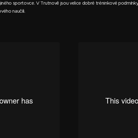
ni jiného sportovce. V Trutnově jsou velice dobré tréninkové podmín
ového naučili.