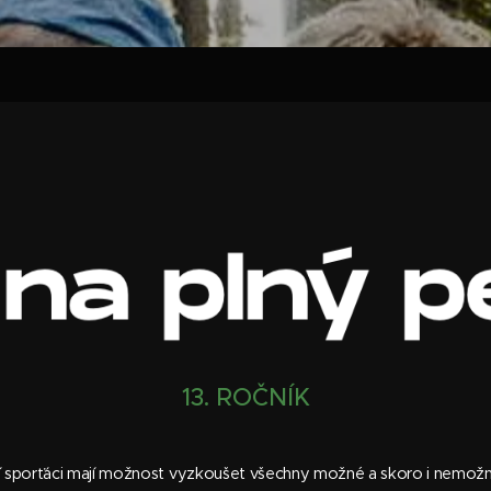
13. ROČNÍK
ní sporťáci mají možnost vyzkoušet všechny možné a skoro i nemožné