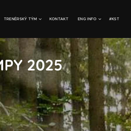
TRENÉRSKÝ TÝM
KONTAKT
ENG INFO
#KST
PY 2025